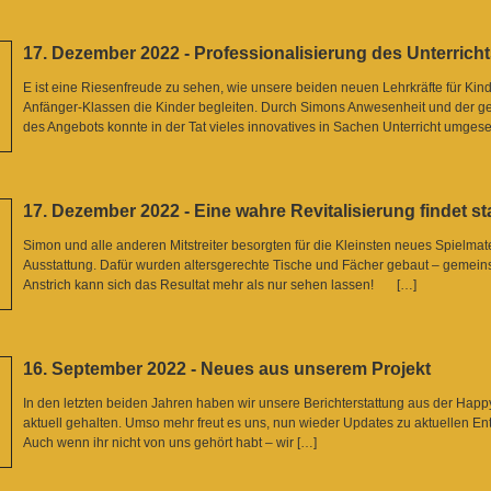
17. Dezember 2022 - Professionalisierung des Unterrich
E ist eine Riesenfreude zu sehen, wie unsere beiden neuen Lehrkräfte für Kin
Anfänger-Klassen die Kinder begleiten. Durch Simons Anwesenheit und der 
des Angebots konnte in der Tat vieles innovatives in Sachen Unterricht umgese
17. Dezember 2022 - Eine wahre Revitalisierung findet st
Simon und alle anderen Mitstreiter besorgten für die Kleinsten neues Spielmat
Ausstattung. Dafür wurden altersgerechte Tische und Fächer gebaut – gemei
Anstrich kann sich das Resultat mehr als nur sehen lassen! […]
16. September 2022 - Neues aus unserem Projekt
In den letzten beiden Jahren haben wir unsere Berichterstattung aus der Happy
aktuell gehalten. Umso mehr freut es uns, nun wieder Updates zu aktuellen E
Auch wenn ihr nicht von uns gehört habt – wir […]