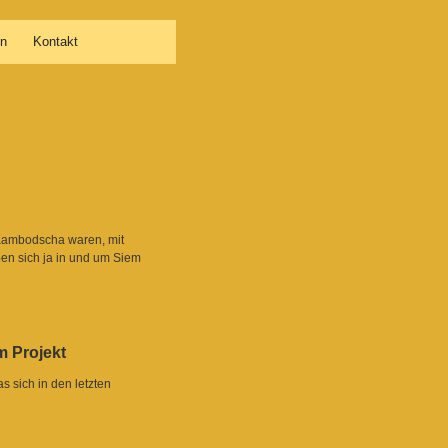
en
Kontakt
 Kambodscha waren, mit
en sich ja in und um Siem
m Projekt
s sich in den letzten