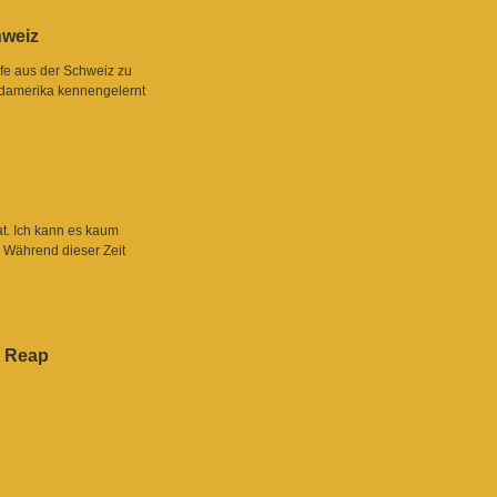
hweiz
lfe aus der Schweiz zu
Südamerika kennengelernt
at. Ich kann es kaum
 Während dieser Zeit
m Reap