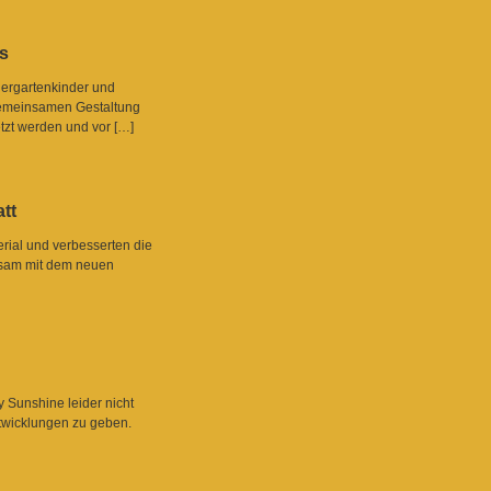
ts
dergartenkinder und
gemeinsamen Gestaltung
tzt werden und vor […]
att
erial und verbesserten die
nsam mit dem neuen
 Sunshine leider nicht
ntwicklungen zu geben.