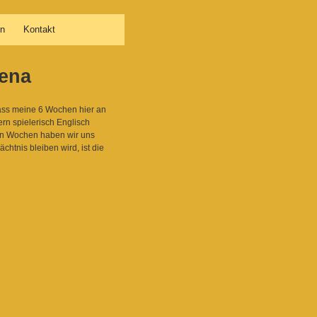
en
Kontakt
lena
dass meine 6 Wochen hier an
ern spielerisch Englisch
den Wochen haben wir uns
htnis bleiben wird, ist die