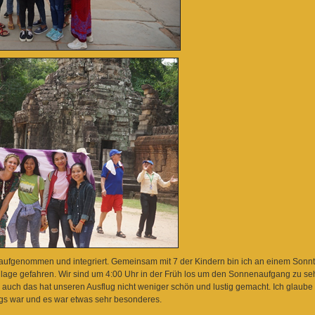
 aufgenommen und integriert. Gemeinsam mit 7 der Kindern bin ich an einem Sonnt
ge gefahren. Wir sind um 4:00 Uhr in der Früh los um den Sonnenaufgang zu seh
auch das hat unseren Ausflug nicht weniger schön und lustig gemacht. Ich glaube i
egs war und es war etwas sehr besonderes.