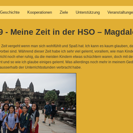
Geschichte
Kooperationen
Ziele
Unterstützung
Veranstaltung
19 - Meine Zeit in der HSO – Magda
ie Zeit vergeht wenn man sich wohlfühlt und Spaß hat. Ich kann es kaum glauben, 
orbei sind. Während dieser Zeit habe ich sehr viel gelernt, vorallem, wie man Kind
rricht noch eher ruhig, da die meisten Kindern etwas schüchtern waren, doch mit 
 und so wie ich glaube einiges gelernt. Was allerdings noch mehr in meinem Gedäc
n ausserhalb der Unterrichtsstunden verbracht habe.