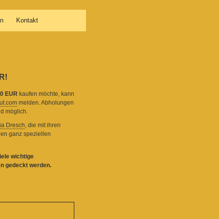
en
Kontakt
R!
00 EUR
kaufen möchte, kann
ut.com
melden. Abholungen
nd möglich.
ia Dresch
, die mit ihren
nen ganz speziellen
ele wichtige
n gedeckt werden.