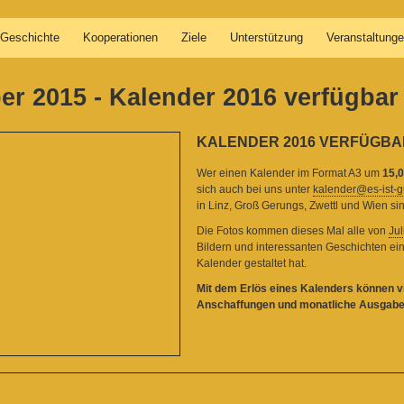
Geschichte
Kooperationen
Ziele
Unterstützung
Veranstaltung
r 2015 - Kalender 2016 verfügbar
KALENDER 2016 VERFÜGBA
Wer einen Kalender im Format A3 um
15,
sich auch bei uns unter
kalender@es-ist-g
in Linz, Groß Gerungs, Zwettl und Wien si
Die Fotos kommen dieses Mal alle von
Jul
Bildern und interessanten Geschichten ei
Kalender gestaltet hat.
Mit dem Erlös eines Kalenders können vi
Anschaffungen und monatliche Ausgabe