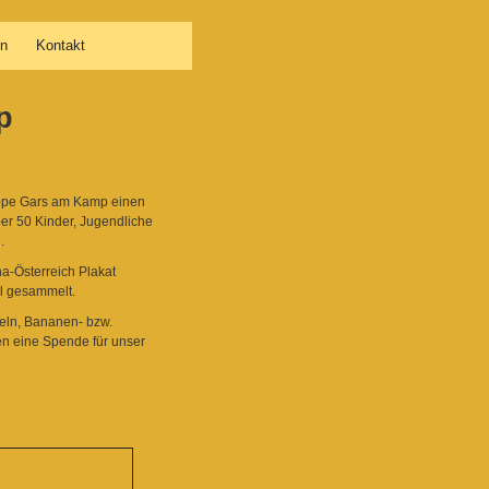
en
Kontakt
p
ruppe Gars am Kamp einen
ber 50 Kinder, Jugendliche
.
a-Österreich Plakat
el gesammelt.
eln, Bananen- bzw.
n eine Spende für unser