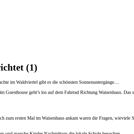
ichtet (1)
chte im Waldviertel gibt es die schönsten Sonnenuntergänge…
m Guesthouse geht’s los auf dem Fahrrad Richtung Waisenhaus. Das ste
ls ich zum ersten Mal im Waisenhaus ankam waren die Fragen, wieviele 
tags und manche Kinder Nachmittags die lokale Schule besuchen.